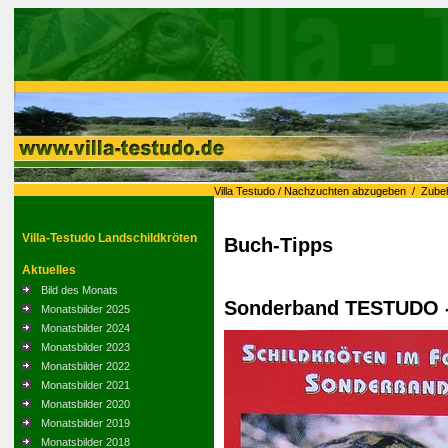
Villa Testudo
/
Nachzuchten abzugeben
/
Zube
Villa-Testudo Landschildkröten
Buch-Tipps
Aktuelles
Bild des Monats
Sonderband TESTUDO -
Monatsbilder 2025
Monatsbilder 2024
Monatsbilder 2023
Monatsbilder 2022
Monatsbilder 2021
Monatsbilder 2020
Monatsbilder 2019
Monatsbilder 2018