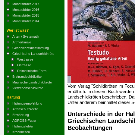
Monatsbilder 2017
Monatsbilder 2016
Monatsbilder 2015
Monatsbilder 2014
Wer ist was?
Arten / Systematik
Artmerkmale
Geschlechtsbestimmung
Griechische Landschildkröte
Westrasse
Ostrasse
Dalmatinische Form
Breitrandschildkröte
Maurische Landschildkröte
Vom Verlag "Schildkröten im Foc
Vierzehenschildkröte
erhältlich. In diesem Buch werden
Landschildkröten beschrieben. Da
Haltung
Unter anderem beinhaltet dieser S
Haltungsempfehlung
Artenschutzrecht
Unterschiede in der Ha
Errnährung
Griechischen Landschi
AGROBS-Futter
Beobachtungen
Haltungsfehler
Krankheiten