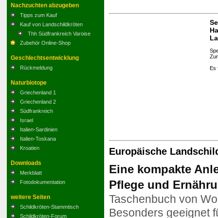
Nachzuchten abzugeben
Tipps zum Kauf
Se
Kauf von Landschildkröten
Ha
Thh Südfrankreich Varoise
La
Zubehör Online-Shop
Spe
Zur
Geschlechtsentwicklung
Rückmeldung
Es 
Naturbiotope
Griechenland 1
Griechenland 2
Südfrankreich
Israel
Italien-Sardinien
Italien-Toskana
Kroatien
Europäische Landschil
Downloads
Eine kompakte Anle
Merkblatt
Pflege und Ernähru
Fotodokumentation
Taschenbuch
von Wo
weitere Seiten
Schildkröten-Stammtisch
Besonders geeignet f
Schildkröten-Forum