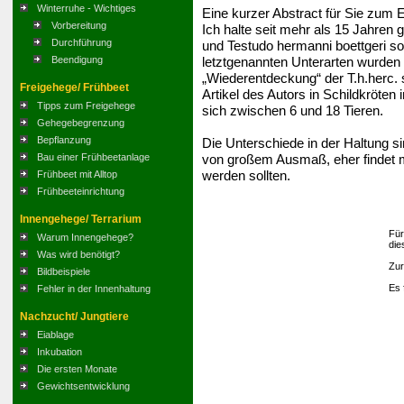
Winterruhe - Wichtiges
Eine kurzer Abstract für Sie zum E
Vorbereitung
Ich halte seit mehr als 15 Jahren
Durchführung
und Testudo hermanni boettgeri s
letztgenannten Unterarten wurden 
Beendigung
„Wiederentdeckung“ der T.h.herc. 
Freigehege/ Frühbeet
Artikel des Autors in Schildkröte
Tipps zum Freigehege
sich zwischen 6 und 18 Tieren.
Gehegebegrenzung
Bepflanzung
Die Unterschiede in der Haltung 
von großem Ausmaß, eher findet ma
Bau einer Frühbeetanlage
werden sollten.
Frühbeet mit Alltop
Frühbeeteinrichtung
Innengehege/ Terrarium
Für
Warum Innengehege?
die
Was wird benötigt?
Zur
Bildbeispiele
Es 
Fehler in der Innenhaltung
Nachzucht/ Jungtiere
Eiablage
Inkubation
Die ersten Monate
Gewichtsentwicklung