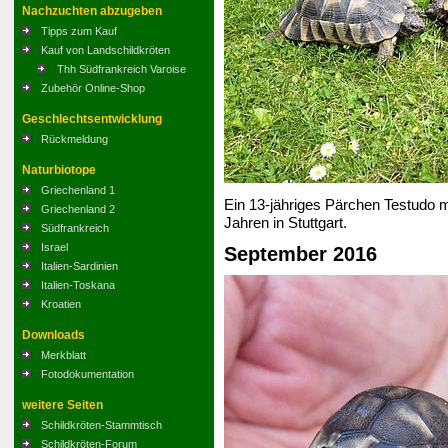
Nachzuchten abzugeben
Tipps zum Kauf
Kauf von Landschildkröten
Thh Südfrankreich Varoise
Zubehör Online-Shop
Geschlechtsentwicklung
Rückmeldung
Naturbiotope
Griechenland 1
Ein 13-jähriges Pärchen Testudo mar
Griechenland 2
Jahren in Stuttgart.
Südfrankreich
Israel
September 2016
Italien-Sardinien
Italien-Toskana
Kroatien
Downloads
Merkblatt
Fotodokumentation
weitere Seiten
Schildkröten-Stammtisch
Schildkröten-Forum