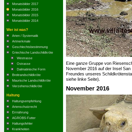
Monatsbilder 2017
Monatsbilder 2016
Monatsbilder 2015
Monatsbilder 2014
Wer ist was?
Arten / Systematik
Artmerkmale
Geschlechtsbestimmung
Griechische Landschildkröte
Westrasse
Eine ganze Gruppe von Riesenschi
Ostrasse
November 2016 auf der Insel San C
Dalmatinische Form
Freundes unseres Schildkrötens
Breitrandschildkröte
siehe linke Seite).
Maurische Landschildkröte
Vierzehenschildkröte
November 2016
Haltung
Haltungsempfehlung
Artenschutzrecht
Errnährung
AGROBS-Futter
Haltungsfehler
Krankheiten