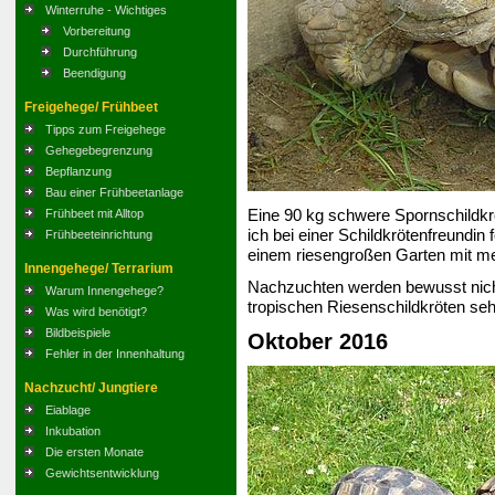
Winterruhe - Wichtiges
Vorbereitung
Durchführung
Beendigung
Freigehege/ Frühbeet
Tipps zum Freigehege
Gehegebegrenzung
Bepflanzung
Bau einer Frühbeetanlage
Eine 90 kg schwere Spornschildkr
Frühbeet mit Alltop
ich bei einer Schildkrötenfreundin
Frühbeeteinrichtung
einem riesengroßen Garten mit m
Innengehege/ Terrarium
Nachzuchten werden bewusst nicht 
Warum Innengehege?
tropischen Riesenschildkröten sehr
Was wird benötigt?
Bildbeispiele
Oktober 2016
Fehler in der Innenhaltung
Nachzucht/ Jungtiere
Eiablage
Inkubation
Die ersten Monate
Gewichtsentwicklung