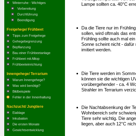
Winterruhe - Wichtiges
Lampe sollten ca. 40°C err
Vorbereitung
Durchführung
Beendigung
Da die Tiere nur im Frühli
Freigehege/ Frühbeet
sollen, wird oftmals das en
Tipps zum Freigehege
Frühling sollte auch mal ein
Gehegebegrenzung
Sonne scheint nicht - dafür 
Bepflanzung
imitiert werden.
Bau einer Frühbeetanlage
Frühbeet mit Alltop
Frühbeeteinrichtung
Die Tiere werden im Sommer
Innengehege/ Terrarium
können sie die wichtigen UV
Warum Innengehege?
vorübergehender - ca. 4 Wo
Was wird benötigt?
Strahler im Terrarium verzi
Bildbeispiele
Fehler in der Innenhaltung
Nachzucht/ Jungtiere
Die Nachtabsenkung der Tem
Wohnbereich sehr schwierig 
Eiablage
Tiere sehr wichtig. Die ang
Inkubation
liegen, aber auch 12°C nich
Die ersten Monate
Gewichtsentwicklung