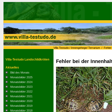
Villa Testudo
/
Innengehege/ Terrarium
/
Fehler
Villa-Testudo Landschildkröten
Fehler bei der Innenhal
Aktuelles
Bild des Monats
Monatsbilder 2025
Monatsbilder 2024
Monatsbilder 2023
Monatsbilder 2022
Monatsbilder 2021
Monatsbilder 2020
Monatsbilder 2019
Monatsbilder 2018