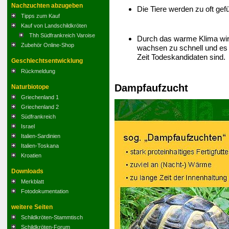
Nachzuchten abzugeben
Die Tiere werden zu oft gefü
Tipps zum Kauf
Kauf von Landschildkröten
Thh Südfrankreich Varoise
Durch das warme Klima wird
Zubehör Online-Shop
wachsen zu schnell und es 
Zeit Todeskandidaten sind.
Geschlechtsentwicklung
Rückmeldung
Dampfaufzucht
Naturbiotope
Griechenland 1
Griechenland 2
Südfrankreich
Israel
Italien-Sardinien
Italien-Toskana
Kroatien
Downloads
Merkblatt
Fotodokumentation
weitere Seiten
Schildkröten-Stammtisch
Schildkröten-Forum