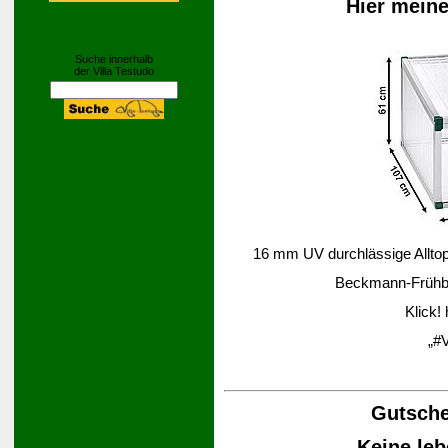
Hier mein
Suche innerhalb
der Villa Testudo
16 mm UV durchlässige Alltop-
Beckmann-Frühbee
Klick!
„#V
Gutsche
Keine leb