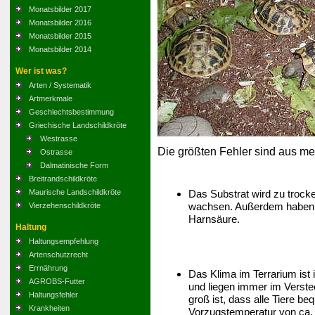
Monatsbilder 2017
Monatsbilder 2016
Monatsbilder 2015
Monatsbilder 2014
Wer ist was?
Arten / Systematik
Artmerkmale
Geschlechtsbestimmung
Griechische Landschildkröte
Westrasse
Die größten Fehler sind aus me
Ostrasse
Dalmatinische Form
Breitrandschildkröte
Das Substrat wird zu trocke
Maurische Landschildkröte
wachsen. Außerdem haben s
Vierzehenschildkröte
Harnsäure.
Haltung
Haltungsempfehlung
Artenschutzrecht
Errnährung
Das Klima im Terrarium ist 
AGROBS-Futter
und liegen immer im Verstec
Haltungsfehler
groß ist, dass alle Tiere 
Krankheiten
Vorzugstemperatur von ca. 