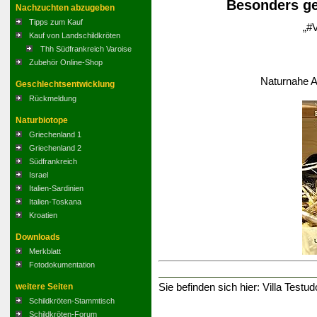
Besonders ge
Nachzuchten abzugeben
Tipps zum Kauf
„#V
Kauf von Landschildkröten
Thh Südfrankreich Varoise
Zubehör Online-Shop
Naturnahe A
Geschlechtsentwicklung
Rückmeldung
Naturbiotope
Griechenland 1
Griechenland 2
Südfrankreich
Israel
Italien-Sardinien
Italien-Toskana
Kroatien
Downloads
Merkblatt
Fotodokumentation
Sie befinden sich hier:
Villa Testud
weitere Seiten
Schildkröten-Stammtisch
Schildkröten-Forum