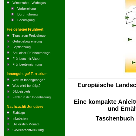
Winterruhe - Wichtiges
Vorbereitung
Durchführung
Beendigung
Freigehege/ Frühbeet
Tipps zum Freigehege
Gehegebegrenzung
Bepflanzung
Bau einer Frühbeetanlage
Frühbeet mit Alltop
Frühbeeteinrichtung
Innengehege/ Terrarium
Warum Innengehege?
Europäische Landsch
Was wird benötigt?
Bildbeispiele
Fehler in der Innenhaltung
Eine kompakte Anleit
Nachzucht/ Jungtiere
und Ernä
Eiablage
Taschenbuch
Inkubation
Die ersten Monate
Gewichtsentwicklung