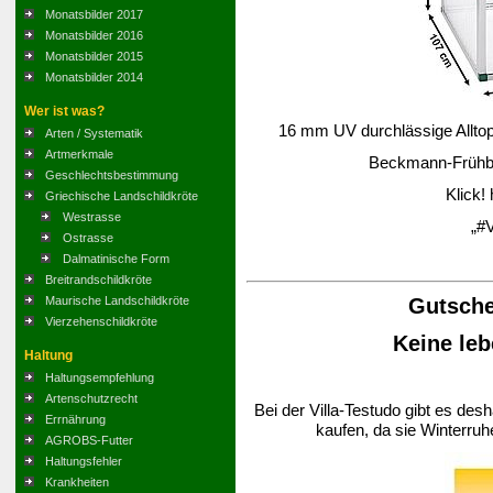
Monatsbilder 2017
Monatsbilder 2016
Monatsbilder 2015
Monatsbilder 2014
Wer ist was?
16 mm UV durchlässige Alltop-
Arten / Systematik
Artmerkmale
Beckmann-Frühbee
Geschlechtsbestimmung
Klick!
Griechische Landschildkröte
Westrasse
„#V
Ostrasse
Dalmatinische Form
Breitrandschildkröte
Gutsche
Maurische Landschildkröte
Vierzehenschildkröte
Keine leb
Haltung
Haltungsempfehlung
Artenschutzrecht
Bei der Villa-Testudo gibt es des
Errnährung
kaufen, da sie Winterruh
AGROBS-Futter
Haltungsfehler
Krankheiten