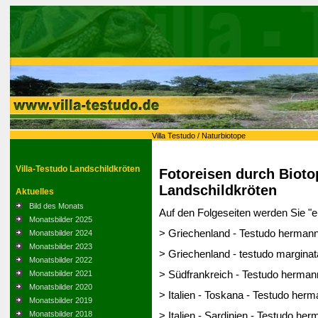
Villa Testudo
/
Naturbiotope
Villa-Testudo Landschildkröten
Fotoreisen durch Bioto
Landschildkröten
Aktuelles
Bild des Monats
Auf den Folgeseiten werden Sie "e
Monatsbilder 2025
> Griechenland - Testudo hermanni
Monatsbilder 2024
Monatsbilder 2023
> Griechenland - testudo marginat
Monatsbilder 2022
> Südfrankreich - Testudo herman
Monatsbilder 2021
Monatsbilder 2020
> Italien - Toskana - Testudo her
Monatsbilder 2019
Monatsbilder 2018
> Italien - Sardinien - Testudo he