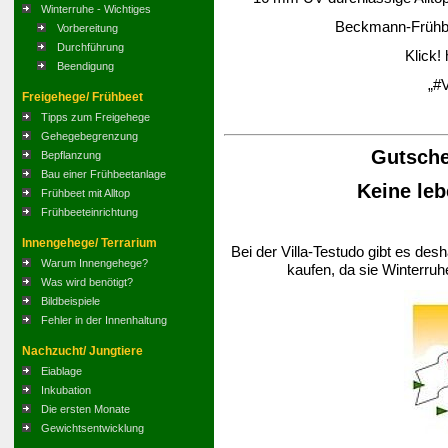
Winterruhe - Wichtiges
Beckmann-Frühbee
Vorbereitung
Durchführung
Klick!
Beendigung
„#V
Freigehege/ Frühbeet
Tipps zum Freigehege
Gehegebegrenzung
Gutsche
Bepflanzung
Bau einer Frühbeetanlage
Keine leb
Frühbeet mit Alltop
Frühbeeteinrichtung
Innengehege/ Terrarium
Bei der Villa-Testudo gibt es des
Warum Innengehege?
kaufen, da sie Winterruh
Was wird benötigt?
Bildbeispiele
Fehler in der Innenhaltung
Nachzucht/ Jungtiere
Eiablage
Inkubation
Die ersten Monate
Gewichtsentwicklung