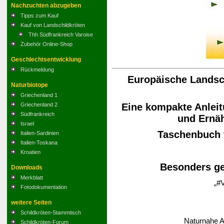
Nachzuchten abzugeben
Tipps zum Kauf
Kauf von Landschildkröten
Thh Südfrankreich Varoise
Zubehör Online-Shop
Geschlechtsentwicklung
Rückmeldung
Europäische Landsch
Naturbiotope
Griechenland 1
Eine kompakte Anleit
Griechenland 2
Südfrankreich
und Ernä
Israel
Taschenbuch
Italien-Sardinien
Italien-Toskana
Kroatien
Besonders ge
Downloads
Merkblatt
„#V
Fotodokumentation
weitere Seiten
Schildkröten-Stammtisch
Naturnahe A
Schildkröten-Forum