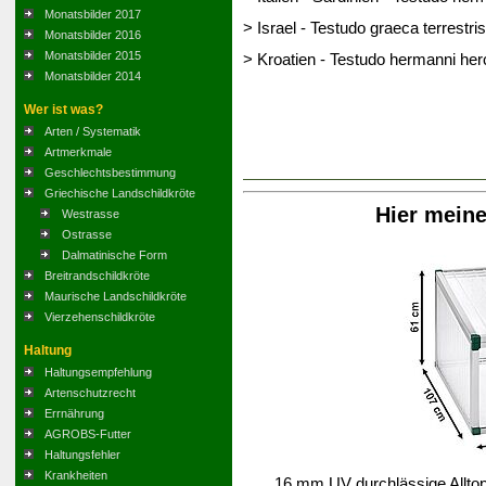
Monatsbilder 2017
> Israel - Testudo graeca terrestris
Monatsbilder 2016
Monatsbilder 2015
> Kroatien - Testudo hermanni he
Monatsbilder 2014
Wer ist was?
Arten / Systematik
Artmerkmale
Geschlechtsbestimmung
Griechische Landschildkröte
Hier mein
Westrasse
Ostrasse
Dalmatinische Form
Breitrandschildkröte
Maurische Landschildkröte
Vierzehenschildkröte
Haltung
Haltungsempfehlung
Artenschutzrecht
Errnährung
AGROBS-Futter
Haltungsfehler
Krankheiten
16 mm UV durchlässige Alltop-