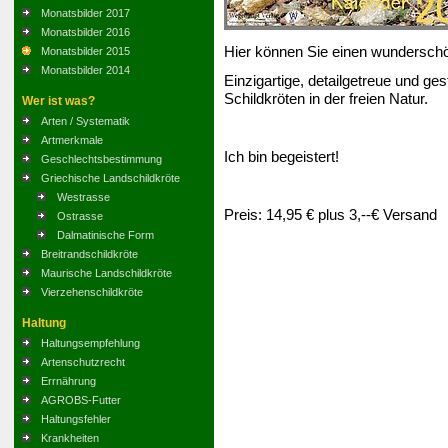
Monatsbilder 2017
Monatsbilder 2016
Hier können Sie einen wunderschö
Monatsbilder 2015
Monatsbilder 2014
Einzigartige, detailgetreue und 
Schildkröten in der freien Natur.
Wer ist was?
Arten / Systematik
Artmerkmale
Ich bin begeistert!
Geschlechtsbestimmung
Griechische Landschildkröte
Westrasse
Preis: 14,95 € plus 3,--€ Versand
Ostrasse
Dalmatinische Form
Breitrandschildkröte
Maurische Landschildkröte
Vierzehenschildkröte
Haltung
Haltungsempfehlung
Artenschutzrecht
Errnährung
AGROBS-Futter
Haltungsfehler
Krankheiten