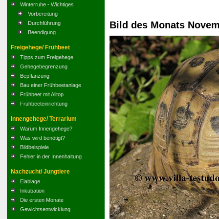
Winterruhe - Wichtiges
Vorbereitung
Bild des Monats Novem
Durchführung
Beendigung
Freigehege/ Frühbeet
Tipps zum Freigehege
Gehegebegrenzung
Bepflanzung
Bau einer Frühbeetanlage
Frühbeet mit Alltop
Frühbeeteinrichtung
Innengehege/ Terrarium
Warum Innengehege?
Was wird benötigt?
Bildbeispiele
Fehler in der Innenhaltung
Nachzucht/ Jungtiere
Eiablage
Inkubation
Die ersten Monate
Gewichtsentwicklung