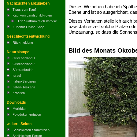
Nachzuchten abzugeben
Dieses Weibchen habe ich Spätherbs
Tipps zum Kauf
Ebene und ist so ausgerichtet, das
Kauf von Landschildkröten
Dieses Verhalten stelle ich auch b
Thh Südfrankreich Varoise
bzw. Jahreszeit solche Plätze oder
Zubehör Online-Shop
Umzäunung, so dass die Sonnenstra
Geschlechtsentwicklung
Rückmeldung
Bild des Monats Oktob
Naturbiotope
Griechenland 1
Griechenland 2
Südfrankreich
Israel
Italien-Sardinien
Italien-Toskana
Kroatien
Downloads
Merkblatt
Fotodokumentation
weitere Seiten
Schildkröten-Stammtisch
Schildkröten-Forum